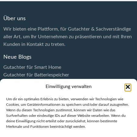
Über uns
Wir bieten eine Plattform, für Gutachter & Sachverständige
aller Art, um Ihr Unternehmen zu präsentieren und mit Ihren
Kunden in Kontakt zu treten.
Neue Blogs
Gutachter für Smart Home
Gutachter für Batteriespeicher
Gutachter für E-Ladestationen
Einwilligung verwalten
Gutachter für Wallboxen
Gutachter für Solaranlagen
Um dir ein optimales Erlebnis zu bieten, verwenden wir Technologien wie
Cookies, um Geräteinformationen zu speichern und/oder darauf zuzugreifen.
Kontakt
Wenn du diesen Technologien zustimmst, können wir Daten wie das
Impressum
Surfverhalten oder eindeutige IDs auf dieser Website verarbeiten. Wenn du
deine Einwilligung nicht erteilst oder zurückziehst, können bestimmte
Datenschutzerklärung
Merkmale und Funktionen beeinträchtigt werden.
Der einfache Weg zum KFZ-Gutachten