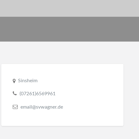
Sinsheim
(07261)6569961
email@svwagner.de