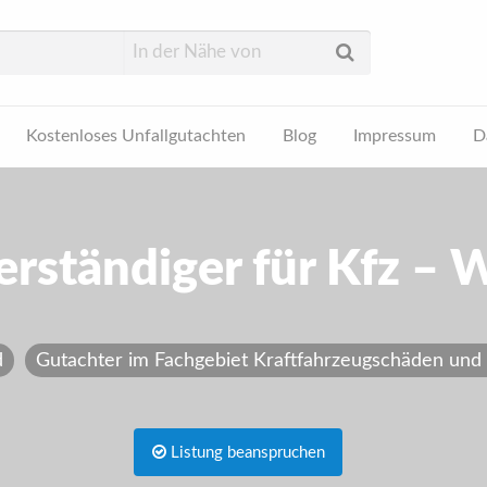
Kostenloses Unfallgutachten
Blog
Impressum
D
tzerklärung
erständiger für Kfz – 
d
Gutachter im Fachgebiet Kraftfahrzeugschäden und
Listung beanspruchen